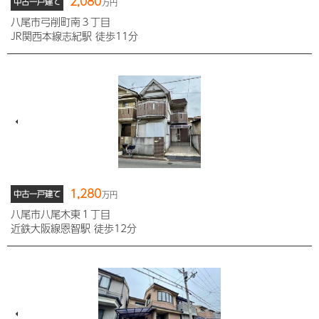
2,080
中古一戸建て
万円
八尾市弓削町南３丁目
JR関西本線志紀駅 徒歩11分
1,280
中古一戸建て
万円
八尾市八尾木東１丁目
近鉄大阪線恩智駅 徒歩12分