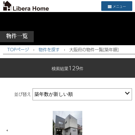
メニュー
物件一覧
TOPページ
›
物件を探す
›
大阪府の物件一覧[築年順]
129
検索結果
件
並び替え