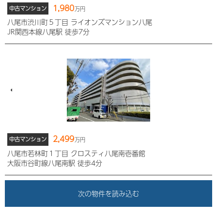
1,980
中古マンション
万円
八尾市渋川町５丁目 ライオンズマンション八尾
JR関西本線八尾駅 徒歩7分
2,499
中古マンション
万円
八尾市若林町１丁目 クロスティ八尾南壱番館
大阪市谷町線八尾南駅 徒歩4分
次の物件を読み込む