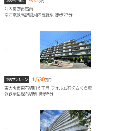
900
中古一戸建て
万円
河内長野市高向
南海電鉄高野線河内長野駅 徒歩23分
1,530
中古マンション
万円
東大阪市東石切町６丁目 フォルム石切さくら坂
近鉄奈良線石切駅 徒歩8分