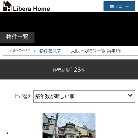
メニュー
物件一覧
TOPページ
›
物件を探す
›
大阪府の物件一覧[築年順]
128
検索結果
件
並び替え