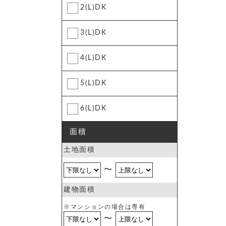
2(L)DK
3(L)DK
4(L)DK
5(L)DK
6(L)DK
面積
土地面積
〜
建物面積
※マンションの場合は専有
〜