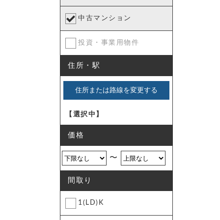
中古マンション
投資・事業用物件
住所・駅
住所または路線を変更する
【選択中】
価格
〜
間取り
1(LD)K