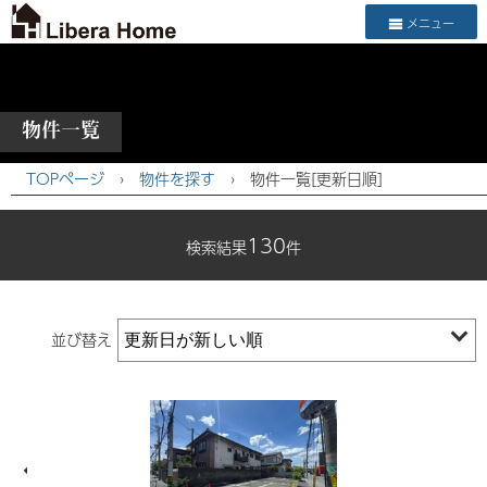
メニュー
物件一覧
TOPページ
›
物件を探す
›
物件一覧[更新日順]
130
検索結果
件
並び替え