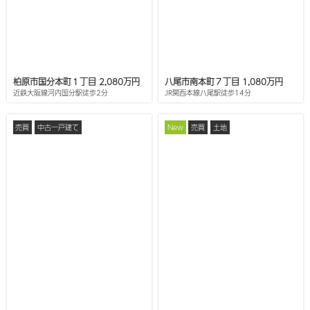
柏原市国分本町１丁目 2,080万円
八尾市南本町７丁目 1,080万円
近鉄大阪線河内国分駅徒歩2分
JR関西本線八尾駅徒歩14分
売買
中古一戸建て
New
売買
土地