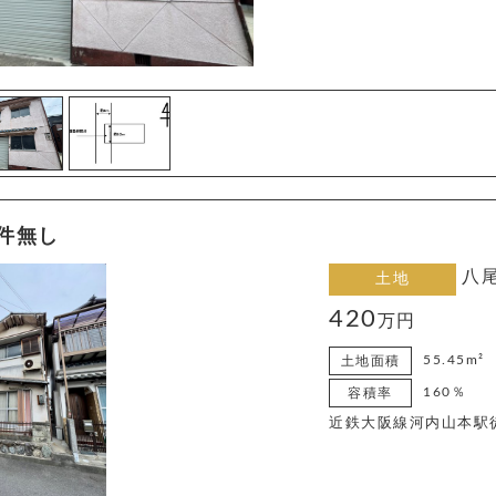
条件無し
八
土地
420
万円
55.45m²
土地面積
160％
容積率
近鉄大阪線河内山本駅