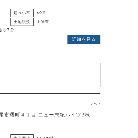
60％
建ぺい率
上物有
土地現況
徒歩7分
詳細を見る
7/27
尾市曙町４丁目 ニュー志紀ハイツB棟