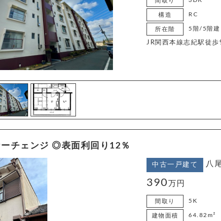
3DK
間取り
RC
構造
5階/5階建
所在階
JR関西本線志紀駅徒歩
ーチェンジ ◎表面利回り12％
八
中古一戸建て
390
万円
5K
間取り
64.82m²
建物面積