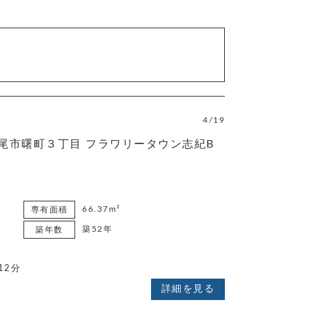
4/19
尾市曙町３丁目 フラワリータウン志紀B
66.37m²
専有面積
築52年
築年数
12分
詳細を見る