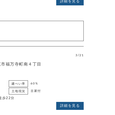
詳細を見る
3/21
尾市福万寺町南４丁目
60％
建ぺい率
古家付
土地現況
徒歩22分
詳細を見る