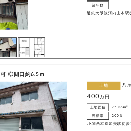
-
築年数
近鉄大阪線河内山本駅
可 ◎間口約6.5ｍ
八
土地
400
万円
75.36m²
土地面積
200％
容積率
JR関西本線加美駅徒歩