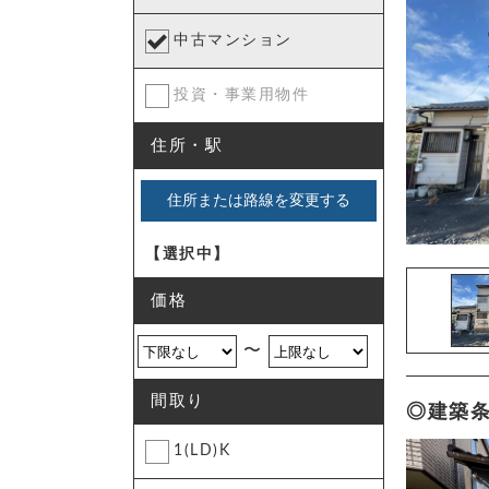
中古マンション
投資・事業用物件
住所・駅
住所または路線を変更する
【選択中】
価格
〜
間取り
◎建築
1(LD)K