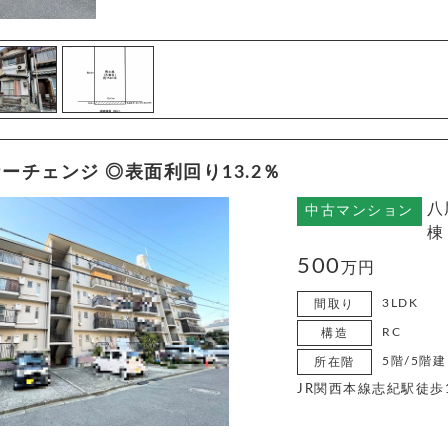
ーチェンジ ◎表面利回り13.2％
八
中古マンション
棟
500
万円
3LDK
間取り
RC
構造
5階/5階建
所在階
JR関西本線志紀駅徒歩