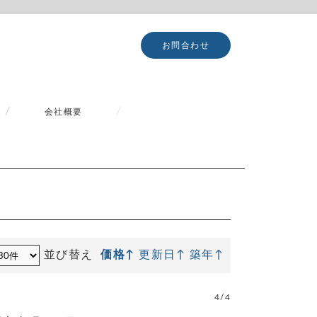
お問合わせ
会社概要
並び替え
価格↑
更新日↑
築年↑
4/4