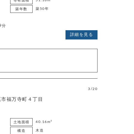
51.18m²
専有面積
築50年
築年数
9分
詳細を見る
3/20
尾市福万寺町４丁目
40.16m²
土地面積
木造
構造