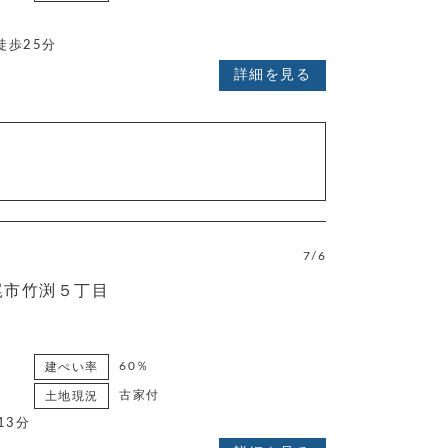
徒歩25分
詳細を見る
7/6
尾市竹渕５丁目
60％
建ぺい率
古家付
土地現況
13分