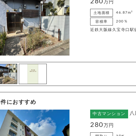
280
万円
46.87m²
土地面積
200％
容積率
近鉄大阪線久宝寺口駅
物件におすすめ
八
中古マンション
280
万円