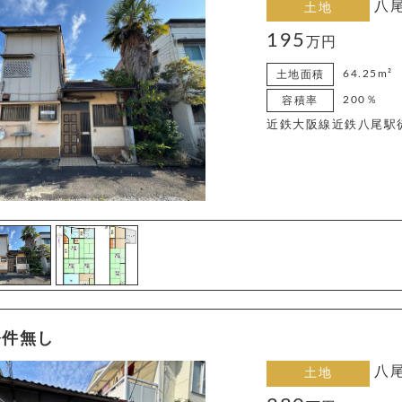
八
土地
195
万円
64.25m²
土地面積
200％
容積率
近鉄大阪線近鉄八尾駅
条件無し
八
土地