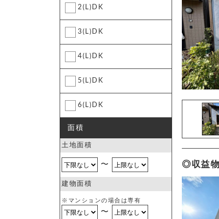
2(L)DK
3(L)DK
4(L)DK
5(L)DK
6(L)DK
面積
土地面積
〜
◎収益
建物面積
※マンションの場合は専有
〜