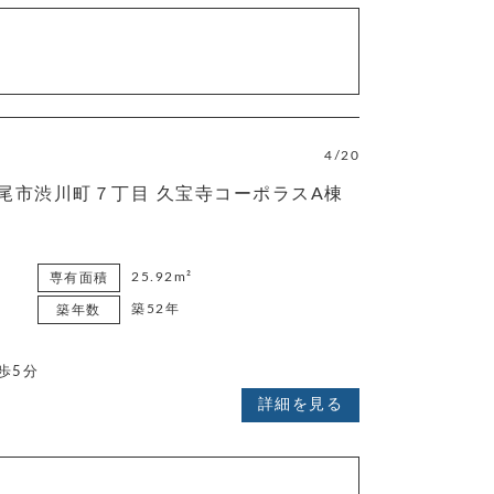
4/20
尾市渋川町７丁目 久宝寺コーポラスA棟
25.92m²
専有面積
築52年
築年数
歩5分
詳細を見る