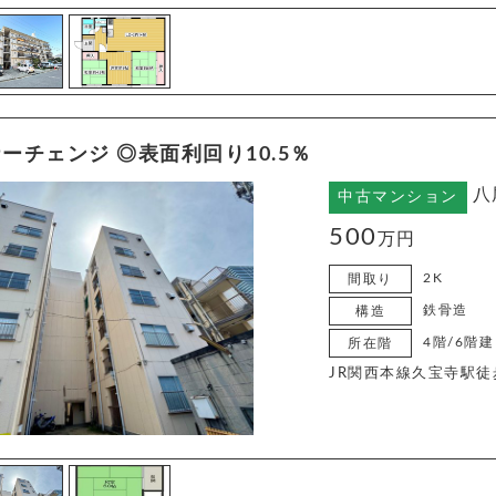
ーチェンジ ◎表面利回り10.5％
八
中古マンション
500
万円
2K
間取り
鉄骨造
構造
4階/6階建
所在階
JR関西本線久宝寺駅徒