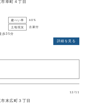
尾市幸町４丁目
60％
建ぺい率
古家付
土地現況
徒歩35分
詳細を見る
12/11
尾市末広町３丁目