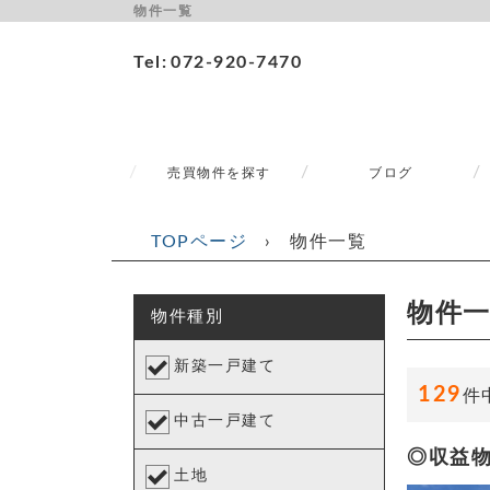
物件一覧
Tel
072-920-7470
売買物件を探す
ブログ
TOPページ
›
物件一覧
物件
物件種別
新築一戸建て
129
件
中古一戸建て
◎収益
土地