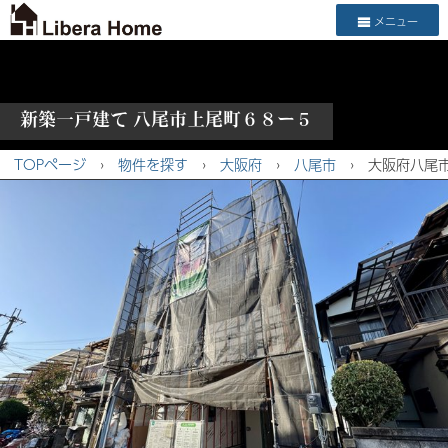
メニュー
新築一戸建て 八尾市上尾町６８ー５
TOPページ
›
物件を探す
›
大阪府
›
八尾市
›
大阪府八尾市