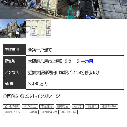
新築一戸建て
物件種別
大阪府八尾市上尾町６８ー５
→地図
所在地
近鉄大阪線河内山本駅バス13分停歩6分
アクセス
3,480
万円
価 格
◎南向き ◎ビルトインガレージ
値下げ物件
3LDK以上
木造住宅
駐車場有
南向き
3階建て
建蔽率60%
容積率200%
一方接道
道路幅4.7m
第一種住居