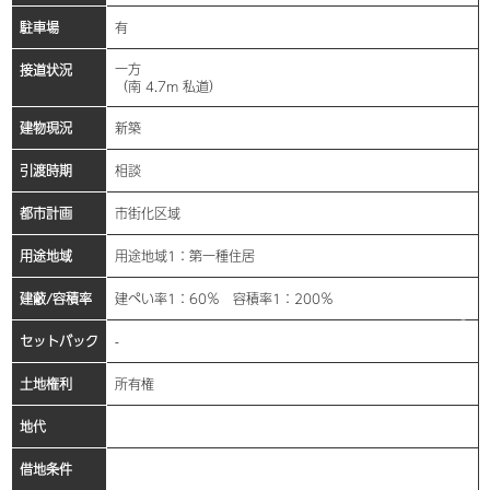
駐車場
有
一方
接道状況
（南 4.7m 私道）
建物現況
新築
引渡時期
相談
都市計画
市街化区域
用途地域
用途地域1：第一種住居
建蔽/容積率
建ぺい率1：60％ 容積率1：200％
セットバック
-
土地権利
所有権
地代
借地条件