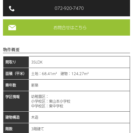
072-920-7470
お問合せはこちら
物件概要
間取り
3SLDK
面積（平米）
土地：68.41m² 建物：124.27m²
築年数
新築
幼稚園区：
学区情報
小学校区：東山本小学校
中学校区：東中学校
建物構造
木造
階数
3階建て