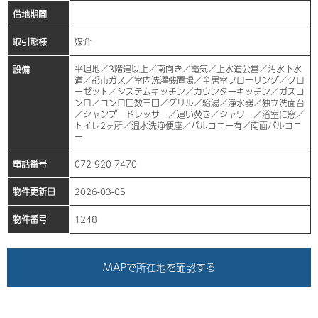
借地期間
取引態様
媒介
平坦地／3階建以上／南向き／電気／上水道公営／汚水下水
設備
道／都市ガス／室内洗濯機置場／全居室フローリング／クロ
ーゼット／システムキッチン／カウンターキッチン／ガスコ
ンロ／コンロ口数三口／グリル／給湯／浄水器／独立洗面台
／シャンプードレッサー／追い焚き／シャワー／浴室に窓／
トイレ2ヶ所／温水洗浄便座／バルコニー有／南面バルコニ
ー
電話番号
072-920-7470
物件更新日
2026-03-05
物件番号
1248
MAPで所在地を確認する