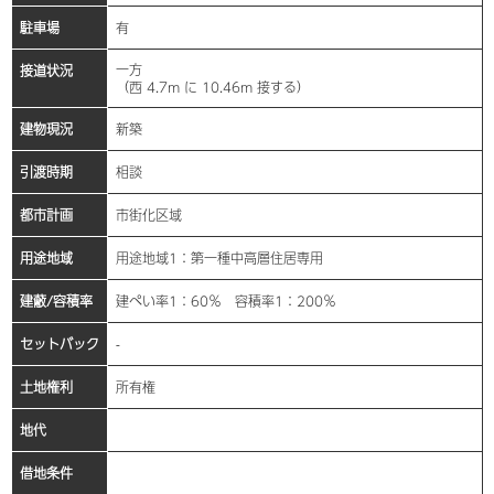
駐車場
有
一方
接道状況
（西 4.7m に 10.46m 接する）
建物現況
新築
引渡時期
相談
都市計画
市街化区域
用途地域
用途地域1：第一種中高層住居専用
建蔽/容積率
建ぺい率1：60％ 容積率1：200％
セットバック
-
土地権利
所有権
地代
借地条件