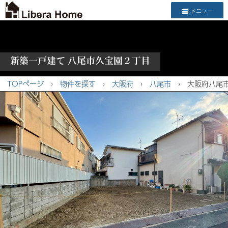
メニュー
新築一戸建て 八尾市久宝園２丁目
TOPページ
›
物件を探す
›
大阪府
›
八尾市
›
大阪府八尾市