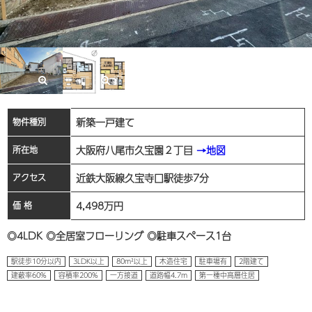
新築一戸建て
物件種別
大阪府八尾市久宝園２丁目
→地図
所在地
近鉄大阪線久宝寺口駅徒歩7分
アクセス
4,498
万円
価 格
◎4LDK ◎全居室フローリング ◎駐車スペース1台
駅徒歩10分以内
3LDK以上
80m²以上
木造住宅
駐車場有
2階建て
建蔽率60%
容積率200%
一方接道
道路幅4.7m
第一種中高層住居