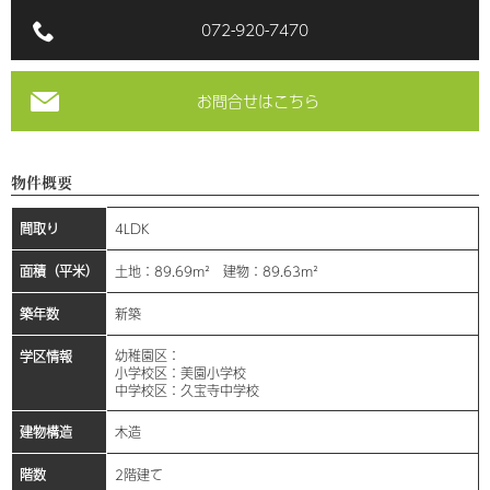
072-920-7470
お問合せはこちら
物件概要
間取り
4LDK
面積（平米）
土地：89.69m² 建物：89.63m²
築年数
新築
幼稚園区：
学区情報
小学校区：美園小学校
中学校区：久宝寺中学校
建物構造
木造
階数
2階建て