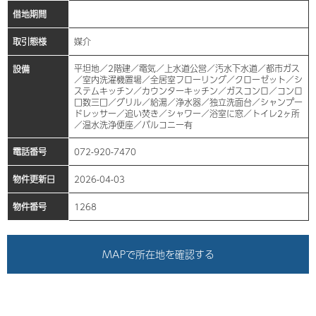
借地期間
取引態様
媒介
平坦地／2階建／電気／上水道公営／汚水下水道／都市ガス
設備
／室内洗濯機置場／全居室フローリング／クローゼット／シ
ステムキッチン／カウンターキッチン／ガスコンロ／コンロ
口数三口／グリル／給湯／浄水器／独立洗面台／シャンプー
ドレッサー／追い焚き／シャワー／浴室に窓／トイレ2ヶ所
／温水洗浄便座／バルコニー有
電話番号
072-920-7470
物件更新日
2026-04-03
物件番号
1268
MAPで所在地を確認する