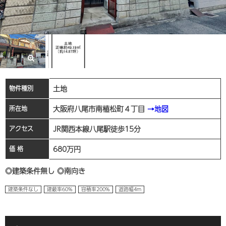
土地
物件種別
大阪府八尾市南植松町４丁目
→地図
所在地
JR関西本線八尾駅徒歩15分
アクセス
680
万円
価 格
◎建築条件無し ◎南向き
建築条件なし
建蔽率60%
容積率200%
道路幅4m