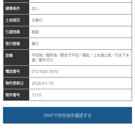
建築条件
なし
土地現況
古家付
引渡時期
相談
取引態様
媒介
平坦地／整形地／駅まで平坦／電気／上水道公営／汚水下水
設備
道／都市ガス
電話番号
072-920-7470
物件更新日
2026-01-10
物件番号
1210
MAPで所在地を確認する