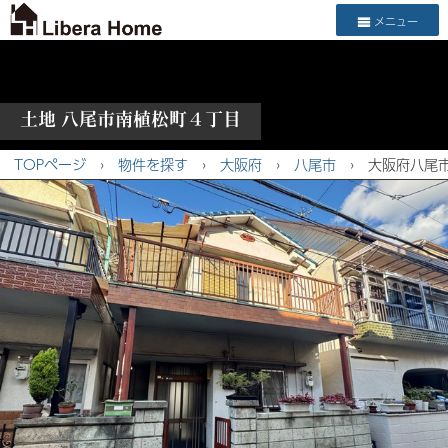
メニュー
土地 八尾市南植松町４丁目
TOPページ
›
物件を探す
›
大阪府
›
八尾市
›
大阪府八尾市