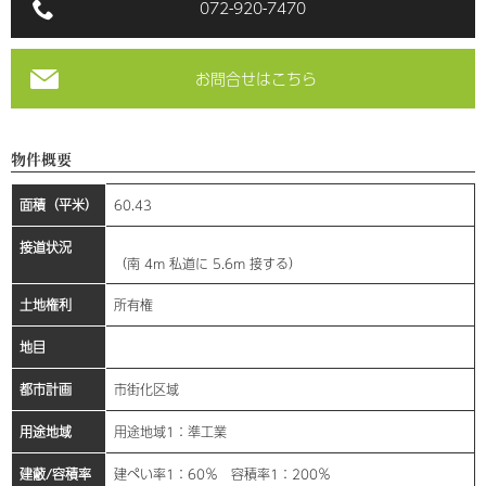
072-920-7470
お問合せはこちら
物件概要
面積（平米）
60.43
接道状況
（南 4m 私道に 5.6m 接する）
土地権利
所有権
地目
都市計画
市街化区域
用途地域
用途地域1：準工業
建蔽/容積率
建ぺい率1：60％ 容積率1：200％