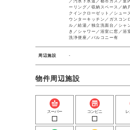
／汚水下水道／都市ガス／室
ーリング／収納スペース／納
クインクローゼット／シュー
ウンターキッチン／ガスコン
ル／給湯／独立洗面台／シャ
き／シャワー／浴室に窓／浴
洗浄便座／バルコニー有
周辺施設
-
物件周辺施設
スーパー
コンビニ
レ