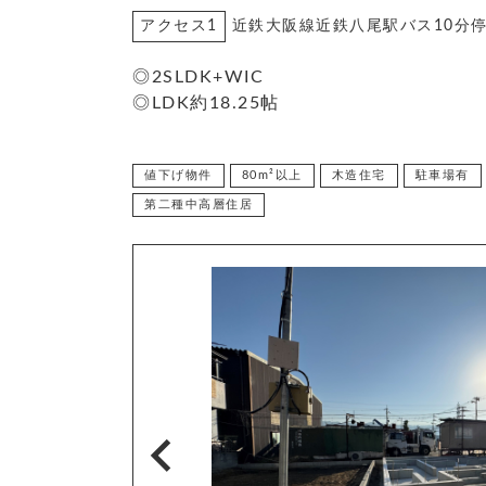
アクセス1
近鉄大阪線近鉄八尾駅バス10分停
◎2SLDK+WIC
◎LDK約18.25帖
値下げ物件
80m²以上
木造住宅
駐車場有
第二種中高層住居