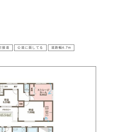
方接道
公道に面してる
道路幅6.7m