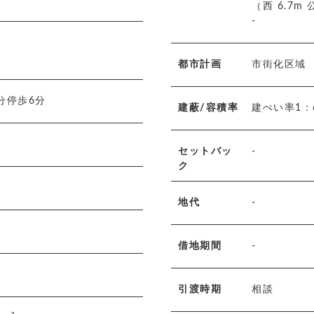
（西 6.7m
-
都市計画
市街化区域
分停歩6分
建蔽/容積率
建ぺい率1：
セットバッ
-
ク
地代
-
借地期間
-
引渡時期
相談