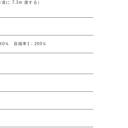
 公道に 7.3m 接する）
60％ 容積率1：200％