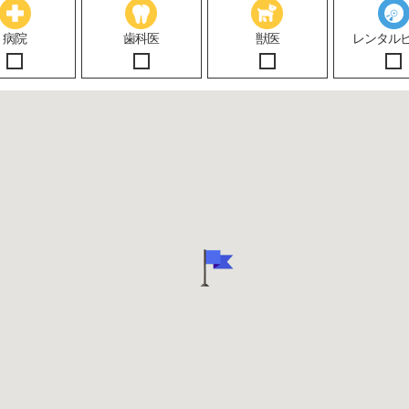
病院
歯科医
獣医
レンタル