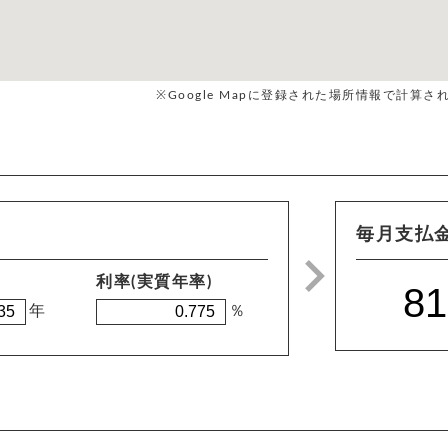
※Google Mapに登録された場所情報で計
毎月支払
利率(実質年率)
年
％