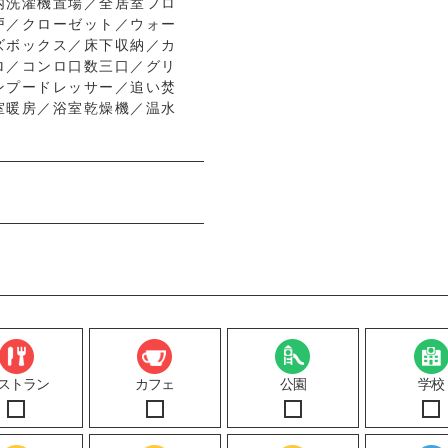
内洗濯機置場／全居室フロ
戸／クローゼット／ウォー
ズボックス／床下収納／カ
ロ／コンロ口数三口／グリ
ンプードレッサー／追い焚
室暖房／浴室乾燥機／温水
ストラン
カフェ
公園
学校