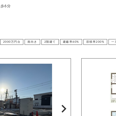
歩6分
2000万円台
南向き
2階建て
建蔽率60%
容積率200%
一