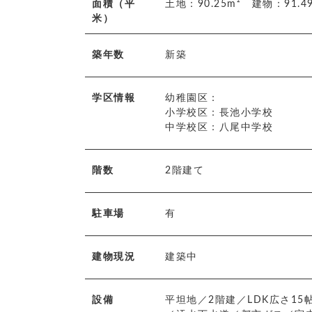
面積（平
土地：90.25m² 建物：91.
米）
築年数
新築
学区情報
幼稚園区：
小学校区：長池小学校
中学校区：八尾中学校
階数
2階建て
駐車場
有
建物現況
建築中
設備
平坦地／2階建／LDK広さ1