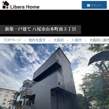
メニュー
新築一戸建て 八尾市山本町南３丁目
TOPページ
›
物件を探す
›
大阪府
›
八尾市
›
大阪府八尾市