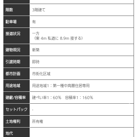
階数
3階建て
駐車場
有
一方
接道状況
（東 4m 私道に 8.9m 接する）
建物現況
新築
引渡時期
即時
都市計画
市街化区域
用途地域
用途地域1：第一種中高層住居専用
建蔽/容積率
建ぺい率1：60％ 容積率1：160％
セットバック
-
土地権利
所有権
地代