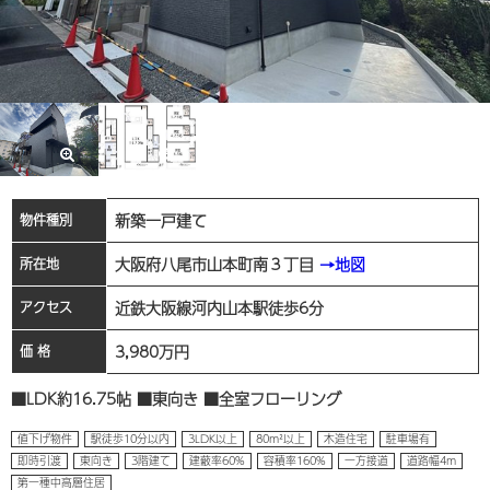
新築一戸建て
物件種別
大阪府八尾市山本町南３丁目
→地図
所在地
近鉄大阪線河内山本駅徒歩6分
アクセス
3,980
万円
価 格
■LDK約16.75帖 ■東向き ■全室フローリング
値下げ物件
駅徒歩10分以内
3LDK以上
80m²以上
木造住宅
駐車場有
即時引渡
東向き
3階建て
建蔽率60%
容積率160%
一方接道
道路幅4m
第一種中高層住居