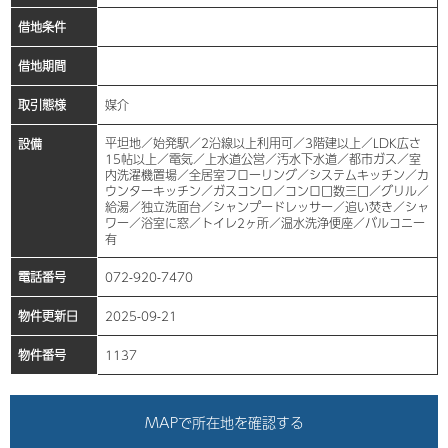
借地条件
借地期間
取引態様
媒介
平坦地／始発駅／2沿線以上利用可／3階建以上／LDK広さ
設備
15帖以上／電気／上水道公営／汚水下水道／都市ガス／室
内洗濯機置場／全居室フローリング／システムキッチン／カ
ウンターキッチン／ガスコンロ／コンロ口数三口／グリル／
給湯／独立洗面台／シャンプードレッサー／追い焚き／シャ
ワー／浴室に窓／トイレ2ヶ所／温水洗浄便座／バルコニー
有
電話番号
072-920-7470
物件更新日
2025-09-21
物件番号
1137
MAPで所在地を確認する