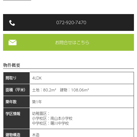
072-920-7470
お問合せはこちら
物件概要
間取り
4LDK
面積（平米）
土地：80.2m² 建物：108.06m²
築年数
築1年
幼稚園区：
学区情報
小学校区：南山本小学校
中学校区：曙川中学校
建物構造
木造