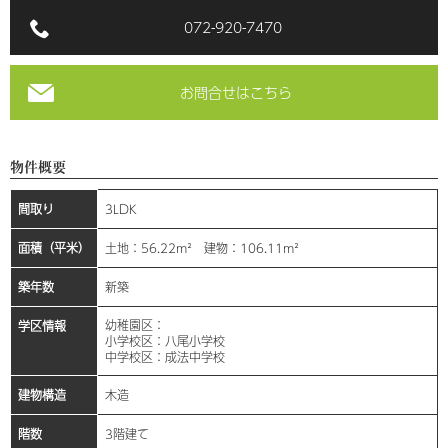
072-920-7470
お問合せはこちら
物件概要
間取り
3LDK
面積（平米）
土地：56.22m² 建物：106.11m²
築年数
新築
幼稚園区：
学区情報
小学校区：八尾小学校
中学校区：成法中学校
建物構造
木造
階数
3階建て