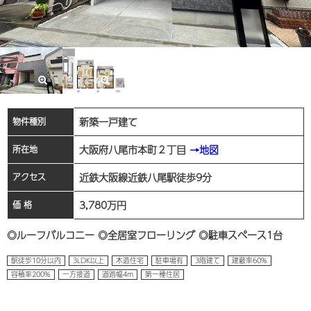
新築一戸建て
物件種別
大阪府八尾市本町２丁目
→地図
所在地
近鉄大阪線近鉄八尾駅徒歩9分
アクセス
3,780
万円
価 格
◎ルーフバルコニー ◎全居室フローリング ◎駐車スペース1台
駅徒歩10分以内
3LDK以上
木造住宅
駐車場有
3階建て
建蔽率60%
容積率200%
一方接道
道路幅4m
第一種住居