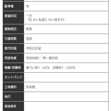
駐車場
有
一方
接道状況
（北 4m 私道に 6m 接する）
建物現況
新築
引渡時期
相談
都市計画
市街化区域
用途地域
用途地域1：第一種住居
建蔽/容積率
建ぺい率1：60％ 容積率1：200％
セットバック
-
土地権利
所有権
地代
借地条件