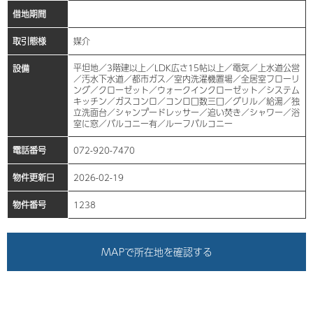
借地期間
取引態様
媒介
平坦地／3階建以上／LDK広さ15帖以上／電気／上水道公営
設備
／汚水下水道／都市ガス／室内洗濯機置場／全居室フローリ
ング／クローゼット／ウォークインクローゼット／システム
キッチン／ガスコンロ／コンロ口数三口／グリル／給湯／独
立洗面台／シャンプードレッサー／追い焚き／シャワー／浴
室に窓／バルコニー有／ルーフバルコニー
電話番号
072-920-7470
物件更新日
2026-02-19
物件番号
1238
MAPで所在地を確認する