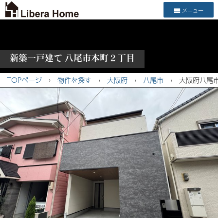
メニュー
新築一戸建て 八尾市本町２丁目
TOPページ
›
物件を探す
›
大阪府
›
八尾市
›
大阪府八尾市