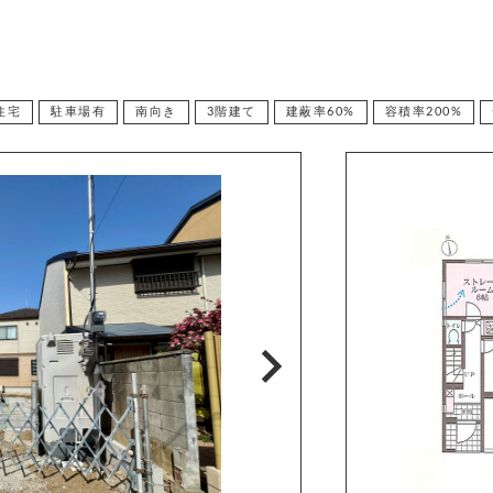
住宅
駐車場有
南向き
3階建て
建蔽率60%
容積率200%