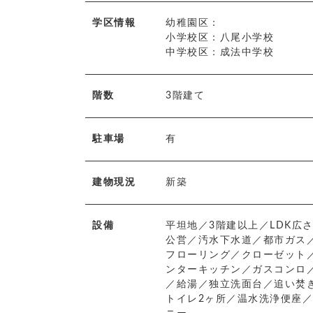
学区情報
幼稚園区：
小学校区：八尾小学校
中学校区：成法中学校
階数
3階建て
駐車場
有
建物現況
新築
設備
平坦地／3階建以上／LDK広
公営／汚水下水道／都市ガス
フローリング／クローゼット
ンターキッチン／ガスコンロ
／給湯／独立洗面台／追い焚
トイレ2ヶ所／温水洗浄便座