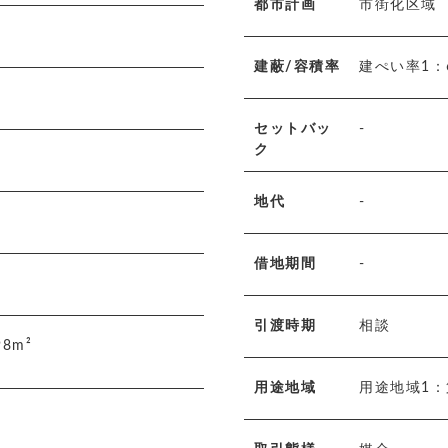
都市計画
市街化区域
建蔽/容積率
建ぺい率1：
セットバッ
-
ク
地代
-
借地期間
-
引渡時期
相談
.98m²
用途地域
用途地域1