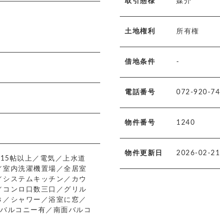
取引態様
媒介
土地権利
所有権
借地条件
-
電話番号
072-920-7
物件番号
1240
物件更新日
2026-02-21
さ15帖以上／電気／上水道
／室内洗濯機置場／全居室
／システムキッチン／カウ
／コンロ口数三口／グリル
き／シャワー／浴室に窓／
／バルコニー有／南面バルコ