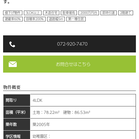
す。
値下げ物件
3LDK以上
木造住宅
駐車場有
2000万円台
即時引渡
2階建て
建蔽率60%
容積率200%
道路幅5m
第一種住居
072-920-7470
お問合せはこちら
物件概要
間取り
4LDK
面積（平米）
土地：78.22m² 建物：86.53m²
築年数
築2005年
幼稚園区：
学区情報