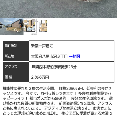
新築一戸建て
物件種別
大阪府八尾市沼３丁目
→地図
所在地
JR関西本線柏原駅徒歩23分
アクセス
2,898
万円
価 格
機能性に優れた２層の生活空間。 価格2898万円、低金利の今がチ
ャンスです。 今すぐ、お引っ越しできます！ 多彩な利便施設でハ
ッピーライフ！ 都市ガスだから経済的！ 良好な住宅環境です。 選
び抜かれた良質の新築物件です。 前面道路幅5mで環境、アクセス
ともに恵まれています。 アクティブな生活立地です。 お客さまに
とっての理想を追い求めた4LDK。 住むほどに愛着が高まる木造で