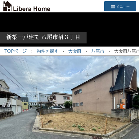
メニュー
新築一戸建て 八尾市沼３丁目
TOPページ
›
物件を探す
›
大阪府
›
八尾市
›
大阪府八尾市