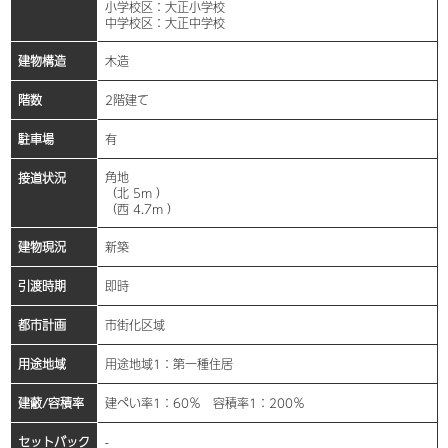
小学校区：大正小学校
中学校区：大正中学校
建物構造
木造
階数
2階建て
駐車場
有
角地
接道状況
（北 5m ）
（西 4.7m ）
建物現況
新築
引渡時期
即時
都市計画
市街化区域
用途地域
用途地域1：第一種住居
建蔽/容積率
建ぺい率1：60％ 容積率1：200％
セットバック
-