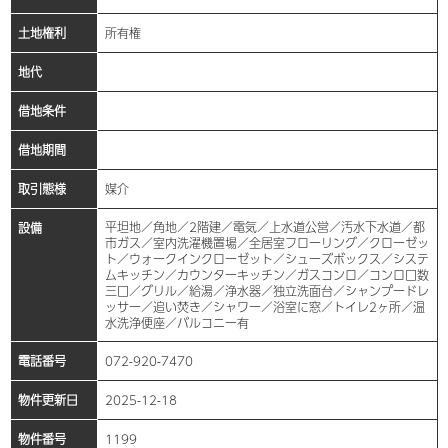
土地権利
所有権
地代
借地条件
借地期間
取引態様
媒介
平坦地／角地／2階建／電気／上水道公営／汚水下水道／都
設備
市ガス／室内洗濯機置場／全居室フローリング／クローゼッ
ト／ウォークインクローゼット／シューズボックス／システ
ムキッチン／カウンターキッチン／ガスコンロ／コンロ口数
三口／グリル／給湯／浄水器／独立洗面台／シャンプードレ
ッサー／追い焚き／シャワー／浴室に窓／トイレ2ヶ所／温
水洗浄便座／バルコニー有
電話番号
072-920-7470
物件更新日
2025-12-18
物件番号
1199