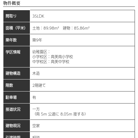
物件概要
間取り
3SLDK
面積（平米）
土地：89.98m² 建物：85.86m²
築年数
築9年
幼稚園区：
学区情報
小学校区：高美南小学校
中学校区：高美中学校
建物構造
木造
階数
2階建て
駐車場
有
一方
接道状況
（南 5m 公道に 8.05m 接する）
建物現況
空家
引渡時期
相談