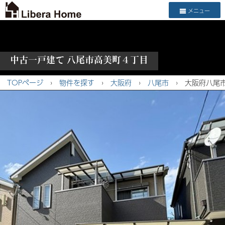
メニュー
中古一戸建て 八尾市高美町４丁目
TOPページ
›
物件を探す
›
大阪府
›
八尾市
›
大阪府八尾市