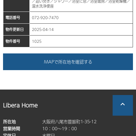
／追い焚き／シャワー／浴室に窓／浴室暖房／浴室乾燥機／
温水洗浄便座
電話番号
072-920-7470
物件更新日
2025-04-14
物件番号
1025
MAPで所在地を確認する
Libera Home
所在地
大阪府八尾市萱振町1-35-12
営業時間
10：00～19：00
定休日
水曜日