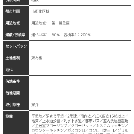
都市計画
市街化区域
用途地域
用途地域1：第一種住居
建蔽/容積率
建ぺい率1：60％ 容積率1：200％
セットバック
-
土地権利
所有権
地代
借地条件
借地期間
取引態様
媒介
平坦地／駅まで平坦／2階建／南向き／LDK広さ15帖以上／
設備
電気／上水道公営／汚水下水道／都市ガス／室内洗濯機置場
／全居室フローリング／クローゼット／システムキッチン／
カウンターキッチン／ガスコンロ／コンロ口数三口／グリル