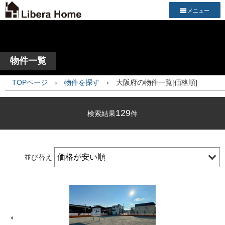
メニュー
物件一覧
TOPページ
›
物件を探す
›
大阪府の物件一覧[価格順]
129
検索結果
件
並び替え