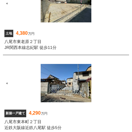
4,380
土地
万円
八尾市東老原２丁目
JR関西本線志紀駅 徒歩11分
4,290
新築一戸建て
万円
八尾市東本町２丁目
近鉄大阪線近鉄八尾駅 徒歩5分