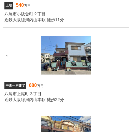
540
土地
万円
八尾市小阪合町２丁目
近鉄大阪線河内山本駅 徒歩11分
680
中古一戸建て
万円
八尾市上尾町３丁目
近鉄大阪線河内山本駅 徒歩22分