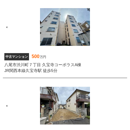
500
中古マンション
万円
八尾市渋川町７丁目 久宝寺コーポラスA棟
JR関西本線久宝寺駅 徒歩5分