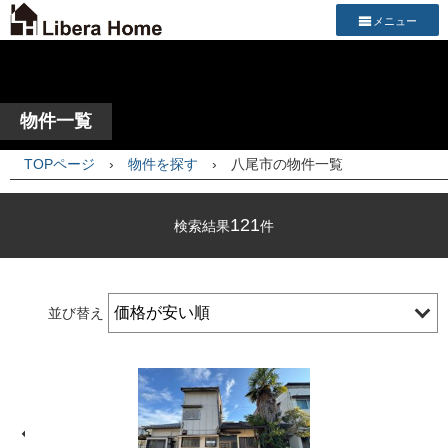
メニュー
物件一覧
TOPページ
›
物件を探す
›
八尾市の物件一覧
121
検索結果
件
並び替え