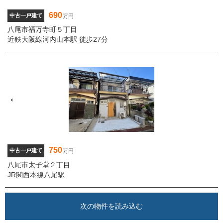
690
中古一戸建て
万円
八尾市福万寺町５丁目
近鉄大阪線河内山本駅 徒歩27分
750
中古一戸建て
万円
八尾市太子堂２丁目
JR関西本線八尾駅
次の物件を読み込む