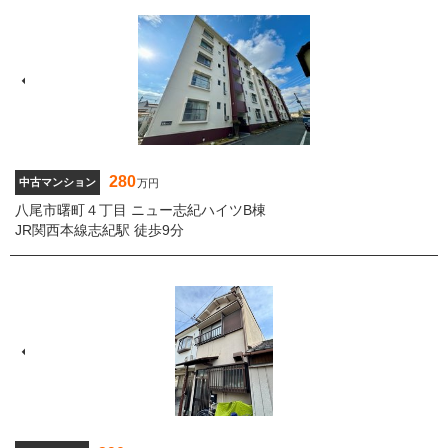
280
中古マンション
万円
八尾市曙町４丁目 ニュー志紀ハイツB棟
JR関西本線志紀駅 徒歩9分