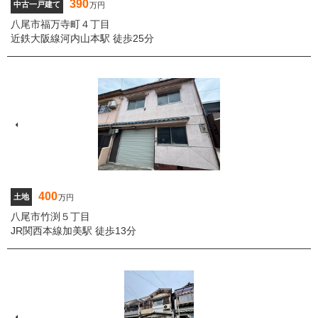
390
中古一戸建て
万円
八尾市福万寺町４丁目
近鉄大阪線河内山本駅 徒歩25分
400
土地
万円
八尾市竹渕５丁目
JR関西本線加美駅 徒歩13分