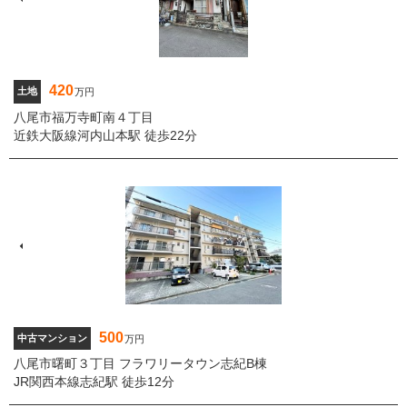
420
土地
万円
八尾市福万寺町南４丁目
近鉄大阪線河内山本駅 徒歩22分
500
中古マンション
万円
八尾市曙町３丁目 フラワリータウン志紀B棟
JR関西本線志紀駅 徒歩12分